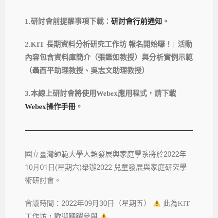
1.研討會前提醒事項下載：
研討會行前通知
。
2.
KIT 長期資料分析研究工作坊 報名開始囉！| 活動
內容包含資料庫簡介（張鑑如教授）與分析實例示範
（聶西平助理教授、吳志文助理教授）
3.本線上研討會將使用Webex應用程式，請下載
Webex操作手冊
。
2022
國立臺灣師範大學人類發展與家庭學系將於
年
10月01
(
)
2022
日
星期六
舉辦
兒童發展與家庭研究學
術研討會。
2022
09月30
會議時間：
年
日（星期五
）
此為KIT
工作坊，歡迎踴躍參與