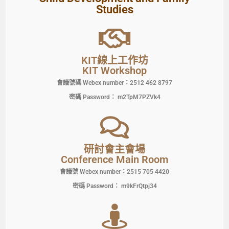
Studies
KIT線上工作坊
KIT Workshop
會議號碼 Webex number：2512 462 8797
密碼 Password： m2TpM7PZVk4
研討會主會場
Conference Main Room
會議號 Webex number：2515 705 4420
密碼 Password： m9kFrQtpj34