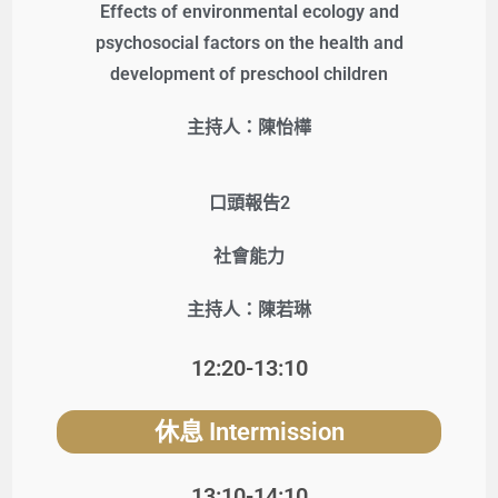
Effects of environmental ecology and
psychosocial factors on the health and
development of preschool children
主持人：陳怡樺
口頭報告2
社會能力
主持人：陳若琳
12:20-13:10
休息
Intermission
13:10-14:10