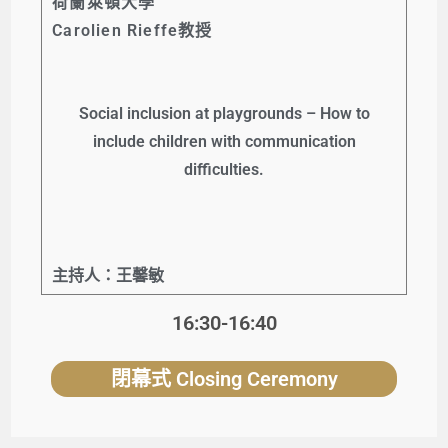
荷蘭萊頓大學
Carolien Rieffe教授
Social inclusion at playgrounds – How to
include children with communication
difficulties.
主持人：王馨敏
16:30-16:40
閉幕式 Closing Ceremony