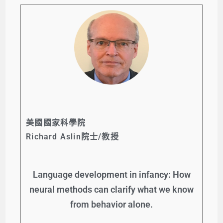
美國國家科學院
Richard Aslin院士/教授
Language development in infancy: How
neural methods can clarify what we know
from behavior alone.