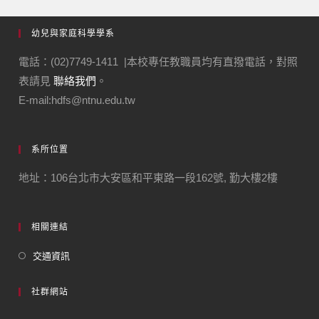
幼兒與家庭科學學系
電話：(02)7749-1411 |本校專任教職員均有直撥電話，對照
表請見
聯絡我們
。
E-mail:hdfs@ntnu.edu.tw
系所位置
地址：106台北市大安區和平東路一段162號, 勤大樓2樓
相關連結
交通資訊
社群網站