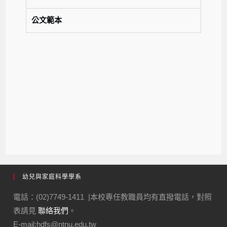
公文範本
幼兒與家庭科學學系
電話：(02)7749-1411 |本校專任教職員均有直撥電話，對照
表請見
聯絡我們
。
E-mail:hdfs@ntnu.edu.tw