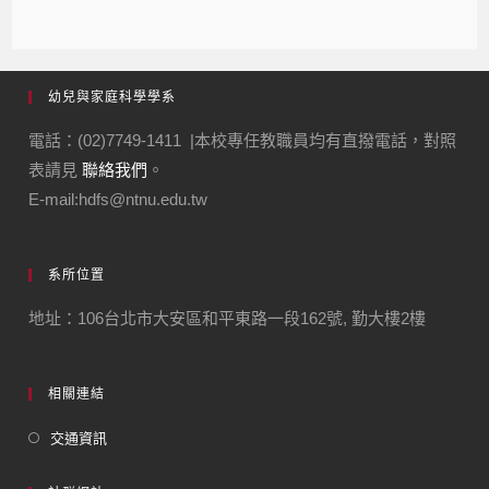
幼兒與家庭科學學系
電話：(02)7749-1411 |本校專任教職員均有直撥電話，對照
表請見
聯絡我們
。
E-mail:hdfs@ntnu.edu.tw
系所位置
地址：106台北市大安區和平東路一段162號, 勤大樓2樓
相關連結
交通資訊