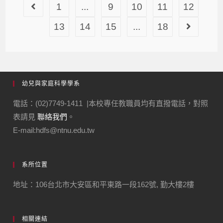
1
...
9
10
11
12
13
14
15
...
18
幼兒與家庭科學學系
電話：(02)7749-1411 |本校專任教職員均有直撥電話，對照
表請見
聯絡我們
。
E-mail:hdfs@ntnu.edu.tw
系所位置
地址：106台北市大安區和平東路一段162號, 勤大樓2樓
相關連結