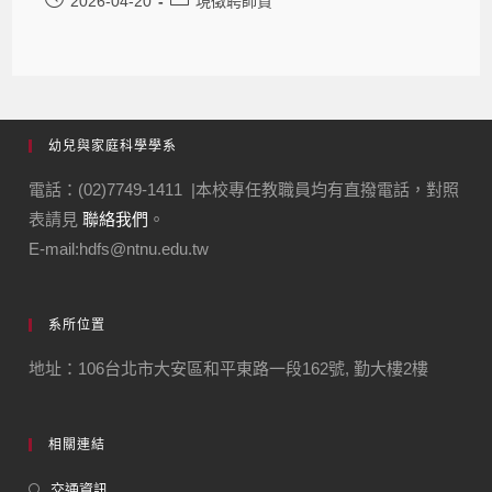
2026-04-20
現徵聘師資
幼兒與家庭科學學系
電話：(02)7749-1411 |本校專任教職員均有直撥電話，對照
表請見
聯絡我們
。
E-mail:hdfs@ntnu.edu.tw
系所位置
地址：106台北市大安區和平東路一段162號, 勤大樓2樓
相關連結
交通資訊