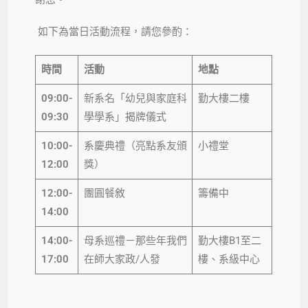
如下為當日活動流程，請您參酌：
時間
活動
地點
09:00-
新系名「幼兒與家庭科
勤大樓二樓
09:30
學學系」揭牌儀式
10:00-
系慶典禮（亮點系友頒
小禮堂
1
2
:00
獎）
1
2
:00-
團圓餐敘
籌備中
1
4
:00
1
4
:00-
母系巡禮－那些年我們
勤大樓B1至二
17:00
在師大家政/人發
樓、系級中心