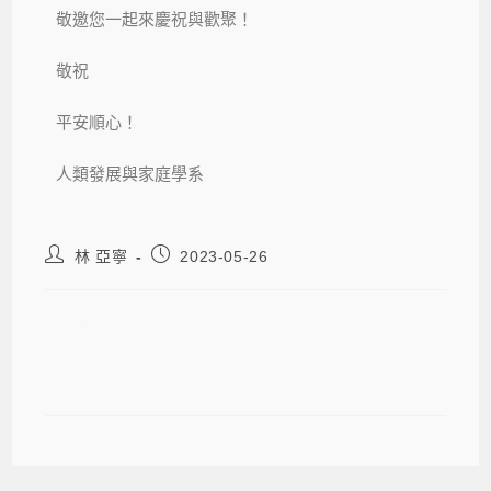
敬邀您一起來慶祝與歡聚！
敬祝
平安順心！
人類發展與家庭學系
林 亞寧
2023-05-26
邀請系友參加臺師大人發系揭牌儀式
暨系慶典禮