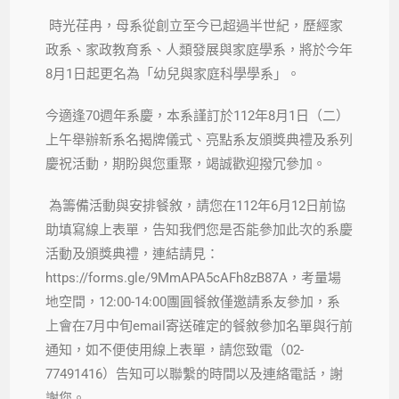
時光荏冉，母系從創立至今已超過半世紀，歷經家
政系、家政教育系、人類發展與家庭學系，將於今年
8月1日起更名為「幼兒與家庭科學學系」。
今適逢70週年系慶，本系謹訂於112年8月1日（二）
上午舉辦新系名揭牌儀式、亮點系友頒獎典禮及系列
慶祝活動，期盼與您重聚，竭誠歡迎撥冗參加。
為籌備活動與安排餐敘，請您在112年6月12日前協
助填寫線上表單，告知我們您是否能參加此次的系慶
活動及頒獎典禮，連結請見：
https://forms.gle/9MmAPA5cAFh8zB87A，考量場
地空間，12:00-14:00團圓餐敘僅邀請系友參加，系
上會在7月中旬email寄送確定的餐敘參加名單與行前
通知，如不便使用線上表單，請您致電（02-
77491416）告知可以聯繫的時間以及連絡電話，謝
謝您。