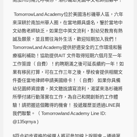
TomorrowLand Academy位於美國洛杉磯華人區，六年
來深耕於南加州華人圈，在當地頗具盛名，鑒於當地中
文幼教老師缺乏，如果您中英文流利，對幼兒教育有熱
誠及願景，並且嚮往海外生活，歡迎短期加入我們！
TomorrowLand Academy提供舒適安全的工作環境和醫
療福利補助！協助提供AIT 文件取得短期六個月至一年
工作簽證（ 自費）！約聘期滿之後可延長續約一年！如
果有移民打算，可在工作三年之後，學校會提供相關文
件委任當地律師申請美國綠卡！（ 自費） 如果你具備
幼兒園師資證書，英文聽說讀寫流利，渴望來洛杉磯將
所學付諸行動落實在工作，為自己和開創新的工作體
驗！請把握這個難得的機會！ 投遞履歷並透過LINE與
我們聯繫。（ Tomorrowland Academy Line ID:
@135qrnya )
§符合初步資格的候選人將可參加線上說明會→通過第