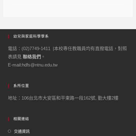
幼兒與家庭科學學系
電話：(02)7749-1411 |本校專任教職員均有直撥電話，對照
表請見
聯絡我們
。
E-mail:hdfs@ntnu.edu.tw
系所位置
地址：106台北市大安區和平東路一段162號, 勤大樓2樓
相關連結
交通資訊