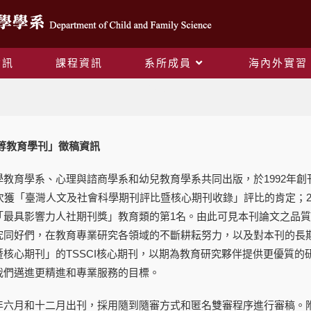
資訊
課程資訊
系所成員
海內外實習
Blog
等教育學刊」徵稿資訊
學教育學系、心理與諮商學系和幼兒教育學系共同出版，於1992年
次獲「臺灣人文及社會科學期刊評比暨核心期刊收錄」評比的肯定；2
「最具影響力人社期刊獎」教育類的第1名。由此可見本刊論文之品
究同好們，在教育專業研究各領域的不斷耕耘努力，以及對本刊的長
暨核心期刊」的TSSCI核心期刊，以期為教育研究夥伴提供更優質
我們邁進更精進和專業服務的目標。
年六月和十二月出刊，採用隨到隨審方式和匿名雙審程序進行審稿。