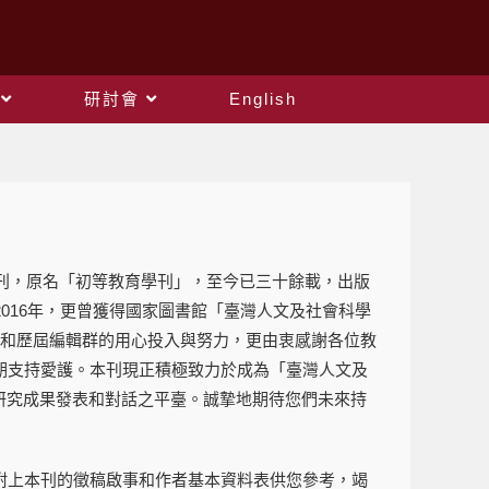
研討會
English
創刊，原名「初等教育學刊」，至今已三十餘載，出版
016年，更曾獲得國家圖書館「臺灣人文及社會科學
質和歷屆編輯群的用心投入與努力，更由衷感謝各位教
期支持愛護。本刊現正積極致力於成為「臺灣人文及
的研究成果發表和對話之平臺。誠摯地期待您們未來持
附上本刊的徵稿啟事和作者基本資料表供您參考，竭