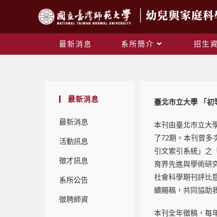
最新消息
系所簡介
招生
最新消息
臺北市立大學 「初
最新消息
本刊由臺北市立大
了72期。本刊曾多
活動訊息
引文索引系統」之
徵才訊息
育界先進與學術研
社會科學期刊評比
系所公告
續賜稿，共同協助
徵聘師資
本刊全年徵稿，每