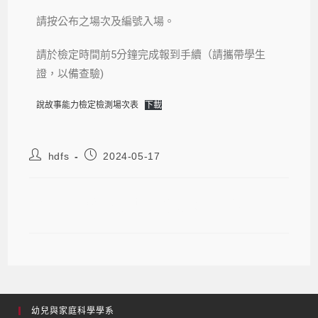
請按公布之場次及編號入場。
請於檢定時間前5分鐘完成報到手續（請攜帶學生
證，以備查驗)
說故事能力檢定檢測場次表
下載
hdfs
2024-05-17
113年度說故事基本能力檢定場次表
幼兒與家庭科學學系