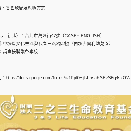
度、各園缺額及應聘方式
／新北）：台北市萬隆街47號（CASEY ENGLISH）
市中壢區文化里21鄰長春三路2號2樓（內壢非營利幼兒園）
：請直接聯繫各學校
名：
https://docs.google.com/forms/d/1PpI0HjkJmsaKSEvSFg4szG