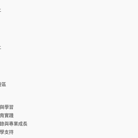
上
。
上
投區
索與學習
教育實踐
紀錄與專業成長
教學支持