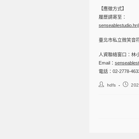
【應徵方式】
履歷請寄至：
senseablestudio.h
臺北市私立微笑音
人資聯絡窗口：林小姐 T
Email：
senseables
電話：02-2778-463
hdfs
202
【臺北市私立