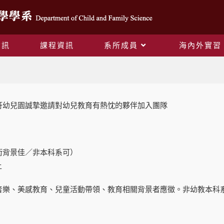
資訊
課程資訊
系所成員
海內外實習
Blog
符幼兒園誠摯邀請對幼兒教育有熱忱的夥伴加入團隊
術背景佳／非本科系可）
上
音樂、美感教育、兒童活動帶領、教育相關背景者應徵。非幼教本科
。