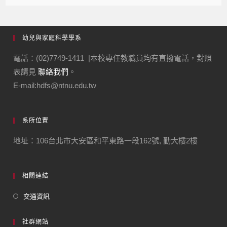
幼兒與家庭科學學系
電話：(02)7749-1411 |本校專任教職員均有直撥電話，對照
表請見
聯絡我們
。
E-mail:hdfs@ntnu.edu.tw
系所位置
地址：106台北市大安區和平東路一段162號, 勤大樓2樓
相關連結
交通資訊
社群網站