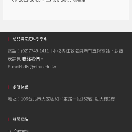
2023-06-05
最新消息
/
榮譽榜
幼兒與家庭科學學系
電話：(02)7749-1411 |本校專任教職員均有直撥電話，對照
表請見
聯絡我們
。
E-mail:hdfs@ntnu.edu.tw
系所位置
地址：106台北市大安區和平東路一段162號, 勤大樓2樓
相關連結
交通資訊