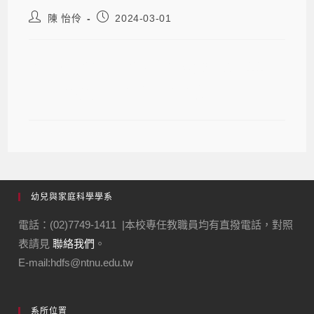
陳 怡伶
2024-03-01
新增家庭組可採認之組選修課程(110
學年度以前入學之在學學生適用)
幼兒與家庭科學學系
電話：(02)7749-1411 |本校專任教職員均有直撥電話，對照
表請見
聯絡我們
。
E-mail:hdfs@ntnu.edu.tw
系所位置