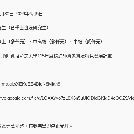
月30日-2026年6月5日
資生（含學士班及研究生）
以上
（參仟元）
、中高級
（參仟元）
、中級
（貳仟元）
助師資培育之大學115年度精進師資素質及特色發展計畫
/forms.gle/XEKcEE4DigN8Mjah9
/drive.google.com/file/d/1GXAYvo7zL8X6n5uUiQDIdGKigD4cQCZ9/vi
額為壹萬元整，核發完畢即停止受理。