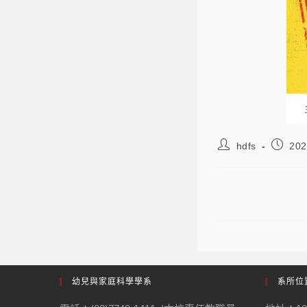
hdfs
202
師資生台語文
幼兒與家庭科學學系
系所位