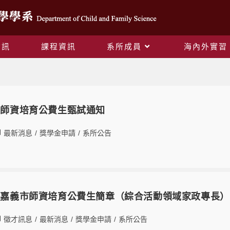
資訊
課程資訊
系所成員
海內外實習
獎學金申請
甄選師資培育公費生甄試通知
最新消息
/
獎學金申請
/
系所公告
甄選嘉義市師資培育公費生簡章（綜合活動領域家政專長）
徵才訊息
/
最新消息
/
獎學金申請
/
系所公告