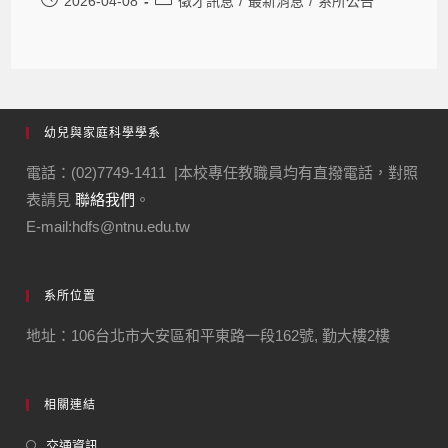
2026-04-08
徵才訊息
/
最新消息
/
系所公告
幼兒與家庭科學學系
電話：(02)7749-1411 |本校專任教職員均有直撥電話，對照
表請見
聯絡我們
。
E-mail:hdfs@ntnu.edu.tw
系所位置
地址：106台北市大安區和平東路一段162號, 勤大樓2樓
相關連結
交通資訊