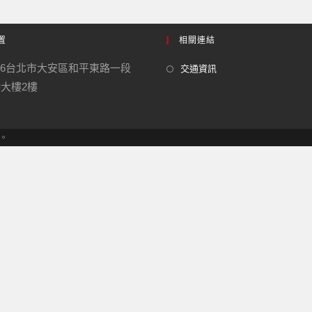
置
相關連結
06台北市大安區和平東路一段
交通資訊
 勤大樓2樓
護。