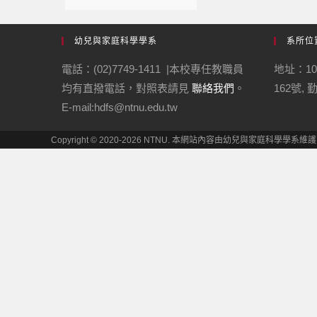
幼兒與家庭科學學系
系所位
電話：(02)7749-1411 |本校專任教職員
地址：1
均有直撥電話，對照表請見
聯絡我們
。
162號,
E-mail:hdfs@ntnu.edu.tw
Copyright © 2020-2026 NTNU. 本網站內容由幼兒與家庭科學學系維