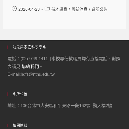
2026-04-23
徵才訊息
/
最新消息
/
系所公告
幼兒與家庭科學學系
電話：(02)7749-1411 |本校專任教職員均有直撥電話，對照
表請見
聯絡我們
。
E-mail:hdfs@ntnu.edu.tw
系所位置
地址：106台北市大安區和平東路一段162號, 勤大樓2樓
相關連結