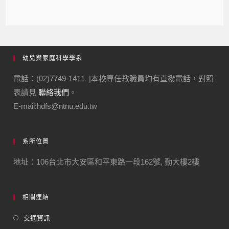
幼兒與家庭科學學系
電話：(02)7749-1411 |本校專任教職員均有直撥電話，對照
表請見
聯絡我們
。
E-mail:hdfs@ntnu.edu.tw
系所位置
地址：106台北市大安區和平東路一段162號, 勤大樓2樓
相關連結
交通資訊