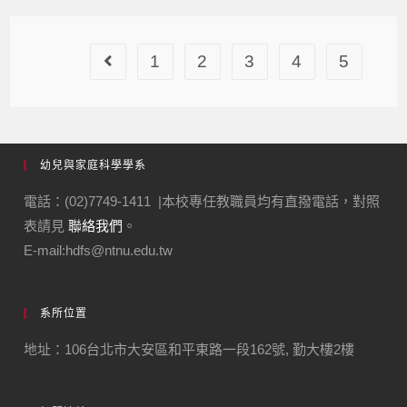
1
2
3
4
5
幼兒與家庭科學學系
電話：(02)7749-1411 |本校專任教職員均有直撥電話，對照
表請見
聯絡我們
。
E-mail:hdfs@ntnu.edu.tw
系所位置
地址：106台北市大安區和平東路一段162號, 勤大樓2樓